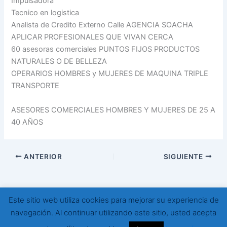
Impulsadora
Tecnico en logistica
Analista de Credito Externo Calle AGENCIA SOACHA
APLICAR PROFESIONALES QUE VIVAN CERCA
60 asesoras comerciales PUNTOS FIJOS PRODUCTOS
NATURALES O DE BELLEZA
OPERARIOS HOMBRES y MUJERES DE MAQUINA TRIPLE
TRANSPORTE
ASESORES COMERCIALES HOMBRES Y MUJERES DE 25 A
40 AÑOS
ANTERIOR
SIGUIENTE
Este sitio web utiliza cookies para mejorar su experiencia de
Todos los derechos © 2026 Empleos Cursos Becas | Funciona
navegación. Al continuar utilizando este sitio, usted acepta
gracias a
Tema Astra para WordPress