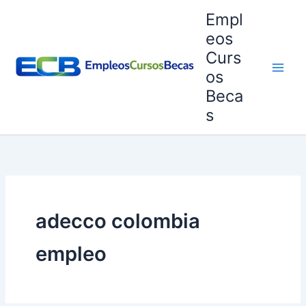
Ir
Empl
al
eos
contenido
Curs
os
Beca
s
adecco colombia
empleo