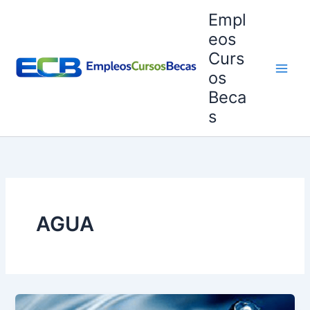
Ir
Empl
al
eos
contenido
Curs
os
Beca
s
AGUA