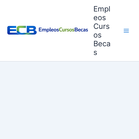
Ir
Empl
al
eos
contenido
Curs
os
Beca
s