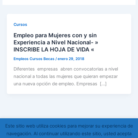
Cursos
Empleo para Mujeres con y sin
Experiencia a Nivel Nacional- »
INSCRIBE LA HOJA DE VIDA «
Empleos Cursos Becas
/
enero 29, 2018
Diferentes empresas abren convocatorias a nivel
nacional a todas las mujeres que quieran empezar
una nueva opción de empleo. Empresas […]
Este sitio web utiliza cookies para mejorar su experiencia de
Todos los derechos © 2026 Empleos Cursos Becas | Funciona
navegación. Al continuar utilizando este sitio, usted acepta