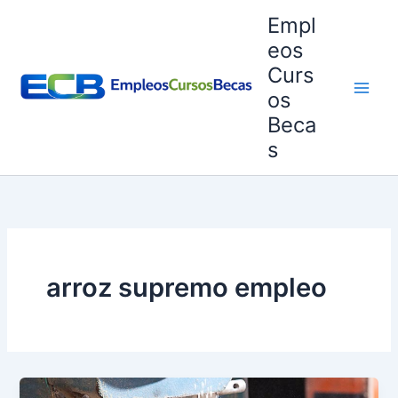
Ir
Empl
al
eos
contenido
Curs
os
Beca
s
arroz supremo empleo