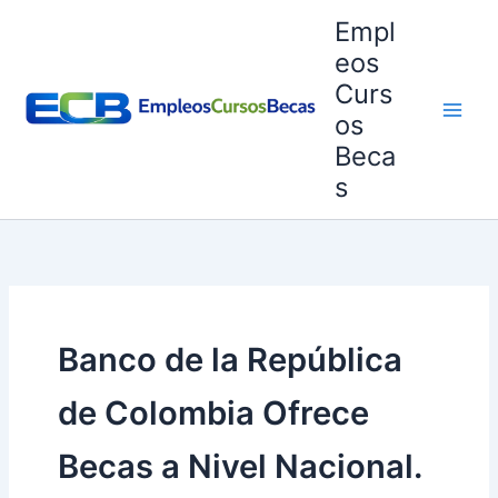
Ir
Empl
al
eos
contenido
Curs
os
Beca
s
Banco de la República
de Colombia Ofrece
Becas a Nivel Nacional.