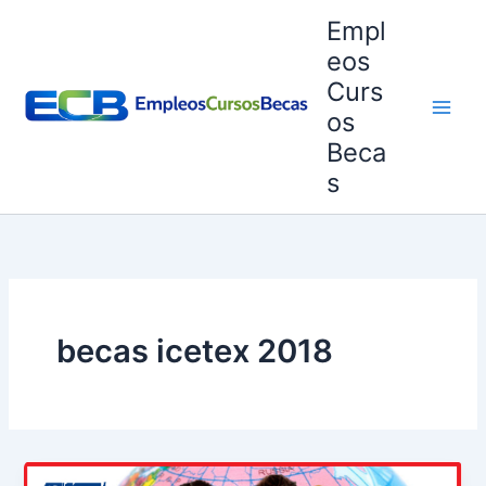
Ir
Empl
al
eos
contenido
Curs
os
Beca
s
becas icetex 2018