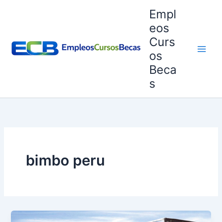
Ir
Empl
al
eos
contenido
Curs
os
Beca
s
bimbo peru