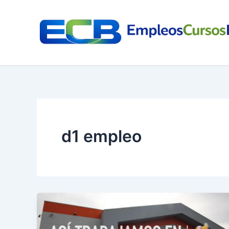
Ir
al
contenido
d1 empleo