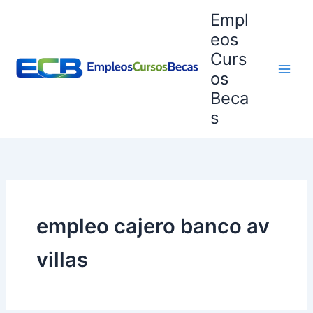
Ir
Empl
al
eos
contenido
Curs
os
Beca
s
empleo cajero banco av
villas