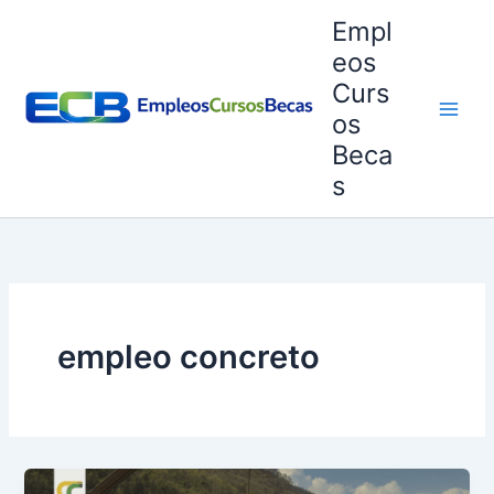
Ir
Empl
al
eos
contenido
Curs
os
Beca
s
empleo concreto