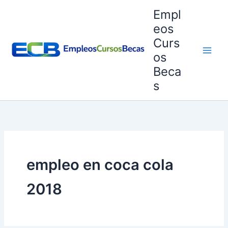
Ir
Empl
al
eos
contenido
Curs
os
Beca
s
empleo en coca cola
2018