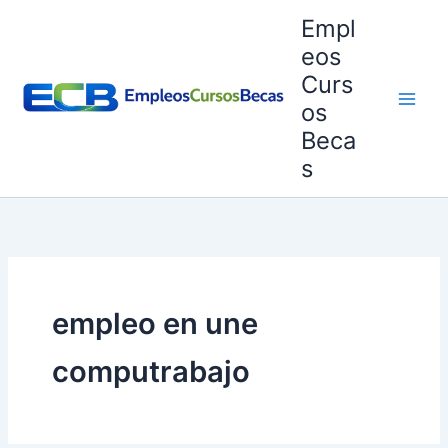
Ir
Empl
al
eos
contenido
Curs
os
Beca
s
empleo en une
computrabajo