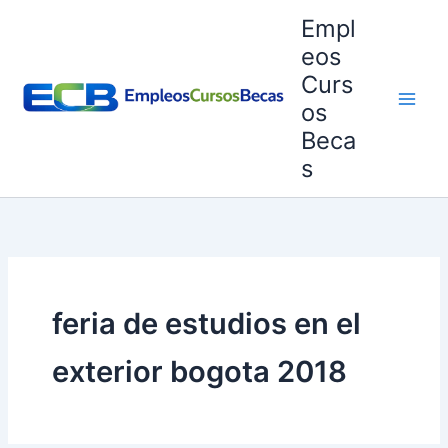
Ir
Empl
al
eos
contenido
Curs
os
Beca
s
feria de estudios en el
exterior bogota 2018