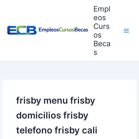
Ir
Empl
al
eos
contenido
Curs
os
Beca
s
frisby menu frisby
domicilios frisby
telefono frisby cali