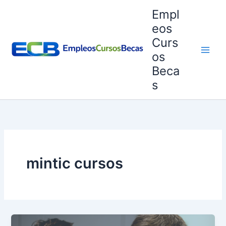
Ir
Empl
al
eos
contenido
Curs
os
Beca
s
mintic cursos