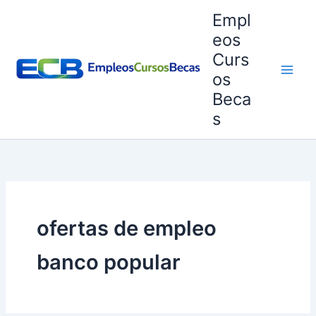
Ir
Empl
al
eos
contenido
Curs
os
Beca
s
ofertas de empleo
banco popular