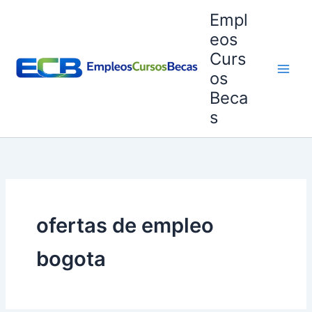
Ir
Empl
al
eos
contenido
Curs
os
Beca
s
ofertas de empleo
bogota