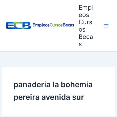
Ir
Empl
al
eos
contenido
Curs
os
Beca
s
panaderia la bohemia
pereira avenida sur