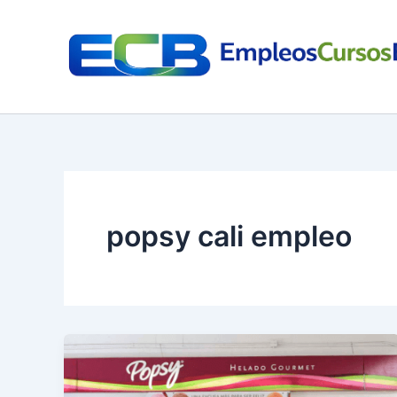
Ir
al
contenido
popsy cali empleo