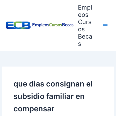
Ir
Empl
al
eos
contenido
Curs
os
Beca
s
que dias consignan el
subsidio familiar en
compensar