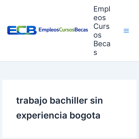
Ir
Empl
al
eos
contenido
Curs
os
Beca
s
trabajo bachiller sin
experiencia bogota