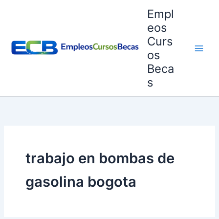
Ir
Empl
al
eos
contenido
Curs
os
Beca
s
trabajo en bombas de
gasolina bogota