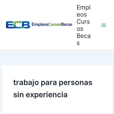
Ir
Empl
al
eos
contenido
Curs
os
Beca
s
trabajo para personas
sin experiencia