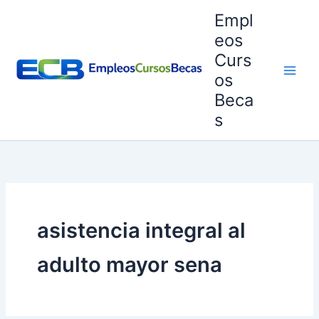
Ir
Empl
al
eos
contenido
Curs
os
Beca
s
asistencia integral al
adulto mayor sena