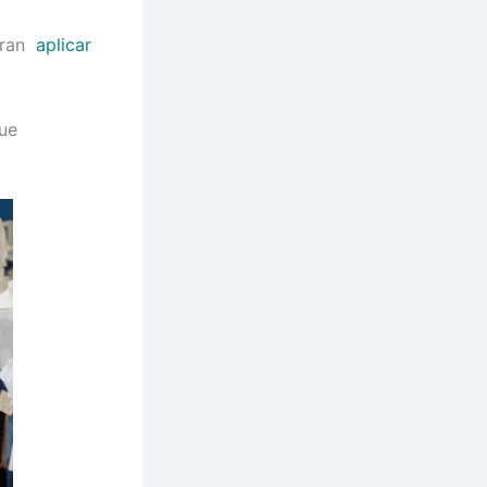
eran
aplicar
ue