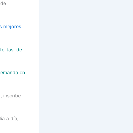
 de
os mejores
fertas de
demanda en
, inscribe
a a día,