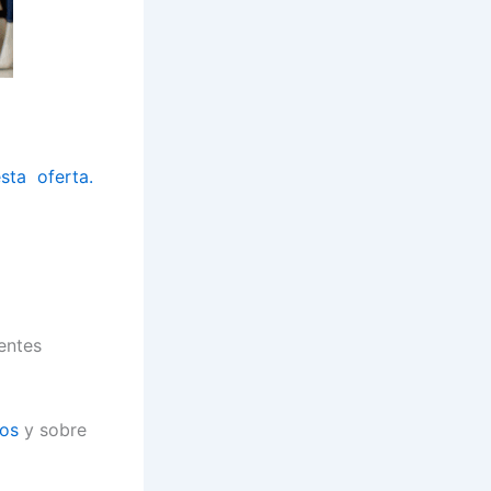
esta oferta.
entes
tos
y sobre