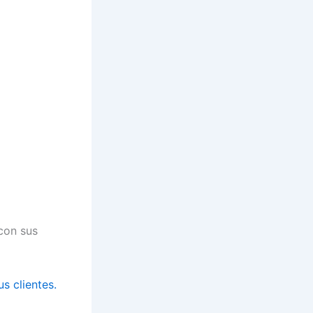
con sus
us clientes.