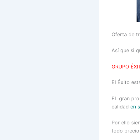
Oferta de t
Así que si 
GRUPO ÉXI
El Éxito e
El gran pro
calidad
en 
Por ello si
todo preci