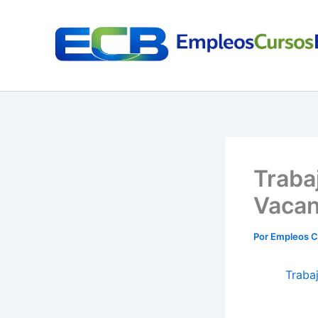
Ir
al
contenido
Trabaj
Vacan
Por
Empleos C
Trabaj